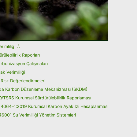
rimliliği 💧
rülebilirlik Raporları
rbonizasyon Çalışmaları
k Verimliliği
m Risk Değerlendirmeleri
rda Karbon Düzenleme Mekanizması (SKDM)
/TSRS Kurumsal Sürdürülebilirlik Raporlaması
14064
–
1:2019 Kurumsal Karbon Ayak İzi Hesaplanması
46001 Su Verimliliği Yönetim Sistemleri