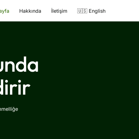
ayfa
Hakkında
İletişim
🇺🇸 English
lunda
irir
mmelliğe