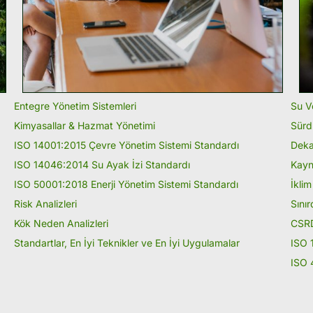
Entegre Yönetim Sistemleri
Su Ve
Kimyasallar & Hazmat Yönetimi
Sürdü
ISO 14001:2015 Çevre Yönetim Sistemi Standardı
Deka
ISO 14046:2014 Su Ayak İzi Standardı
Kayna
ISO 50001:2018 Enerji Yönetim Sistemi Standardı
İkli
Risk Analizleri
Sını
Kök Neden Analizleri
CSRD
Standartlar, En İyi Teknikler ve En İyi Uygulamalar
ISO 
ISO 