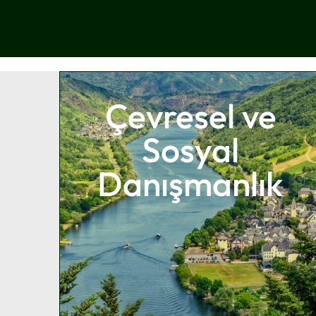
Çevresel ve
Sosyal
Danışmanlık