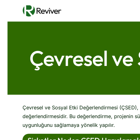
Skip
to
content
Çevresel ve
Çevresel ve Sosyal Etki Değerlendirmesi (ÇSED), ön
değerlendirmesidir. Bu değerlendirme, projenin sür
uygunluğunu sağlamaya yönelik yapılır.