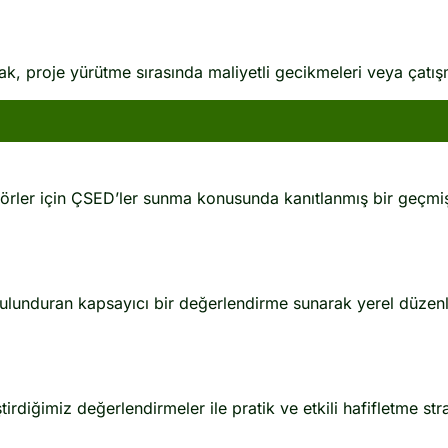
k, proje yürütme sırasında maliyetli gecikmeleri veya çatışm
sektörler için ÇSED’ler sunma konusunda kanıtlanmış bir geçmi
bulunduran kapsayıcı bir değerlendirme sunarak yerel düzen
tirdiğimiz değerlendirmeler ile pratik ve etkili hafifletme str